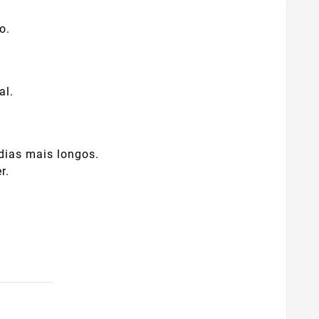
o.
al.
dias mais longos.
r.