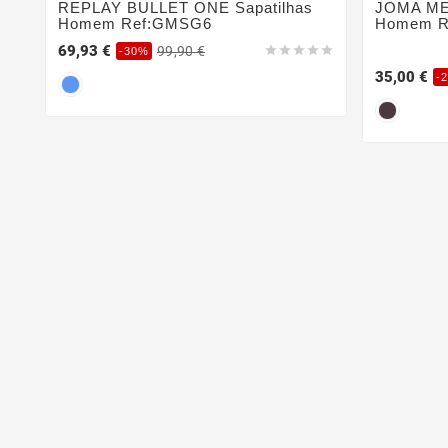
REPLAY BULLET ONE Sapatilhas
JOMA MEN
Homem Ref:GMSG6
Homem R
69,93 €
99,90 €





-30%
35,00 €
-