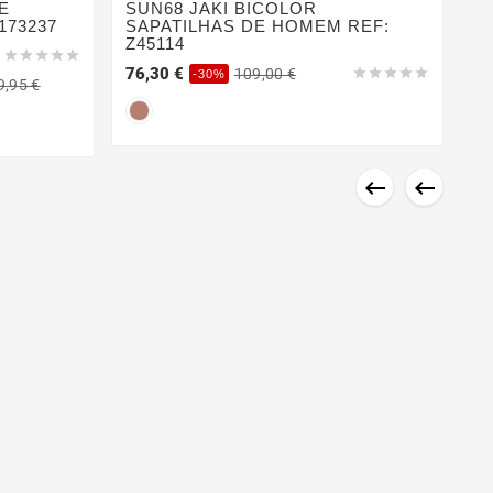
E
SUN68 JAKI BICOLOR
173237
SAPATILHAS DE HOMEM REF:
Z45114





76,30 €
109,00 €





-30%
9,95 €


Sa
P
S
B
48