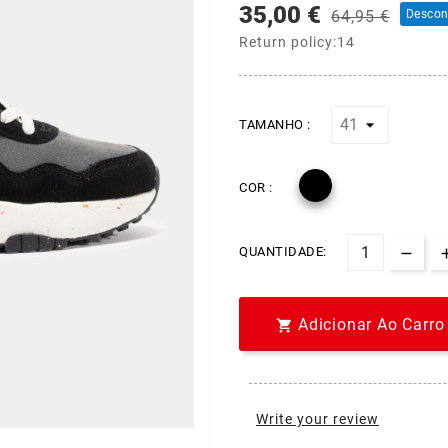
35,00 €
64,95 €
Descon
Return policy:14
TAMANHO :

COR :
QUANTIDADE:
Adicionar Ao Carro

Write your review