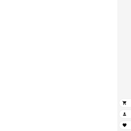


