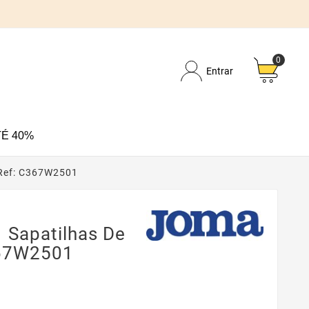
0
Entrar
É 40%
Ref: C367W2501
Sapatilhas De
67W2501