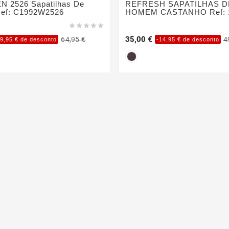
 2526 Sapatilhas De
REFRESH SAPATILHAS D
ef: C1992W2526
HOMEM CASTANHO Ref: 





35,00 €
64,95 €
4
29,95 € de desconto
-14,95 € de desconto