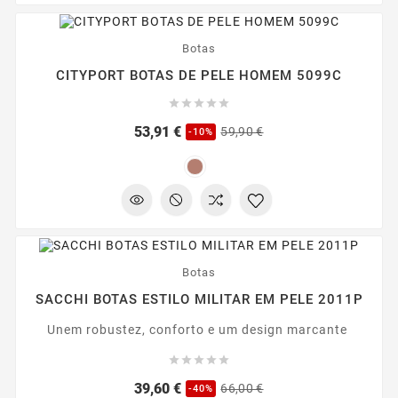
-10%
Botas
CITYPORT BOTAS DE PELE HOMEM 5099C





Preço
Preço
53,91 €
59,90 €
-10%
regular
-40%
Botas
SACCHI BOTAS ESTILO MILITAR EM PELE 2011P
Unem robustez, conforto e um design marcante





Preço
Preço
39,60 €
66,00 €
-40%