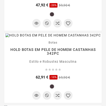
Preço
Preço
47,92 €
59,90 €
-20%
regular
-10%
Botas
HOLD BOTAS EM PELE DE HOMEM CASTANHAS
342PC
Estilo e Robustez Masculina





Preço
Preço
62,91 €
69,90 €
-10%
regular