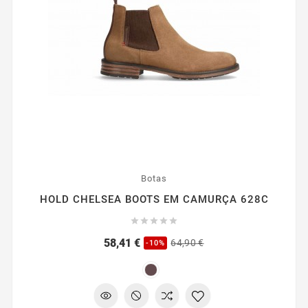
Botas
HOLD CHELSEA BOOTS EM CAMURÇA 628C





Preço
Preço
58,41 €
64,90 €
-10%
regular