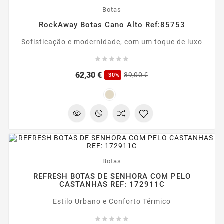
-30%
Botas
RockAway Botas Cano Alto Ref:85753
Sofisticação e modernidade, com um toque de luxo





Preço
Preço
62,30 €
89,00 €
-30%
regular
-20%
Botas
REFRESH BOTAS DE SENHORA COM PELO
CASTANHAS REF: 172911C
Estilo Urbano e Conforto Térmico




