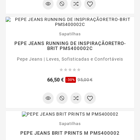
-30%
Sapatilhas
PEPE JEANS RUNNING DE INSPIRAÇÃORETRO-
BRIT PMS400002C
Pepe Jeans | Leves, Sofisticadas e Confortáveis





Preço
Preço
66,50 €
95,00 €
-30%
regular
-30%
Sapatilhas
PEPE JEANS BRIT PRINTS M PMS400002