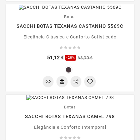
-20%
Botas
SACCHI BOTAS TEXANAS CASTANHO 5569C
Elegância Clássica e Conforto Sofisticado





Preço
Preço
51,12 €
63,90 €
-20%
regular
-20%
Botas
SACCHI BOTAS TEXANAS CAMEL 798
Elegância e Conforto Intemporal




