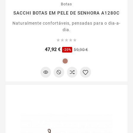
Botas
SACCHI BOTAS EM PELE DE SENHORA A1280C
Naturalmente confortáveis, pensadas para o dia-a-
dia.





Preço
Preço
47,92 €
59,90 €
-20%
regular
-10%