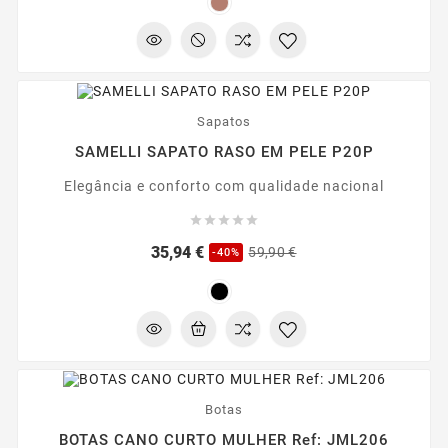
-40%
Sapatos
SAMELLI SAPATO RASO EM PELE P20P
Elegância e conforto com qualidade nacional





Preço
Preço
35,94 €
59,90 €
-40%
regular
-20%
Botas
BOTAS CANO CURTO MULHER Ref: JML206