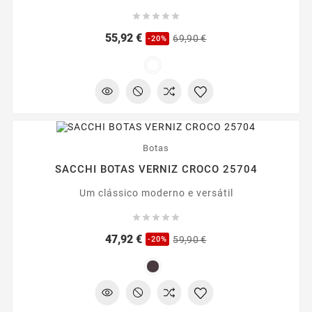





Preço
Preço
55,92 €
69,90 €
-20%
regular
-20%
Botas
SACCHI BOTAS VERNIZ CROCO 25704
Um clássico moderno e versátil





Preço
Preço
47,92 €
59,90 €
-20%
regular