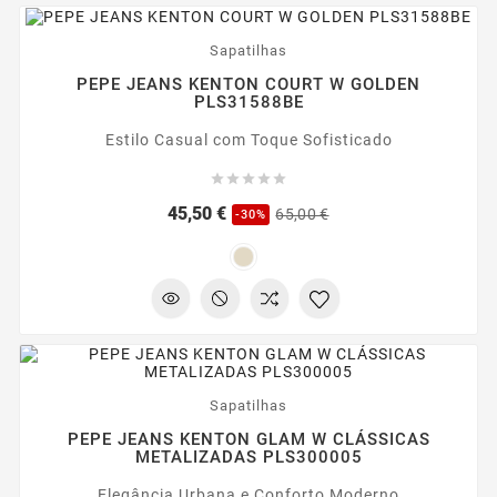
-30%
Sapatilhas
PEPE JEANS KENTON COURT W GOLDEN
PLS31588BE
Estilo Casual com Toque Sofisticado





Preço
Preço
45,50 €
65,00 €
-30%
regular
-30%
Sapatilhas
PEPE JEANS KENTON GLAM W CLÁSSICAS
METALIZADAS PLS300005
Elegância Urbana e Conforto Moderno