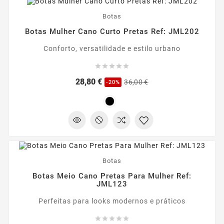
-20%
Botas
Botas Mulher Cano Curto Pretas Ref: JML202
Conforto, versatilidade e estilo urbano





Preço
Preço
28,80 €
36,00 €
-20%
regular
-20%
Botas
Botas Meio Cano Pretas Para Mulher Ref:
JML123
Perfeitas para looks modernos e práticos




