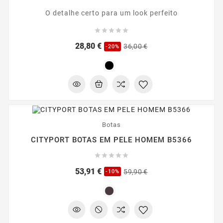
O detalhe certo para um look perfeito





Preço
Preço
28,80 €
36,00 €
-20%
regular
-10%
Botas
CITYPORT BOTAS EM PELE HOMEM B5366





Preço
Preço
53,91 €
59,90 €
-10%
regular