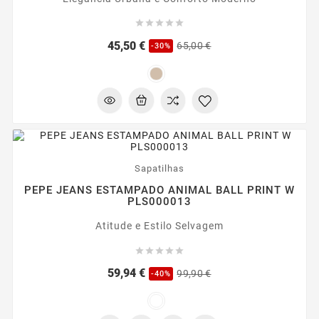





Preço
Preço
45,50 €
65,00 €
-30%
regular
-40%
Sapatilhas
PEPE JEANS ESTAMPADO ANIMAL BALL PRINT W
PLS000013
Atitude e Estilo Selvagem





Preço
Preço
59,94 €
99,90 €
-40%
regular