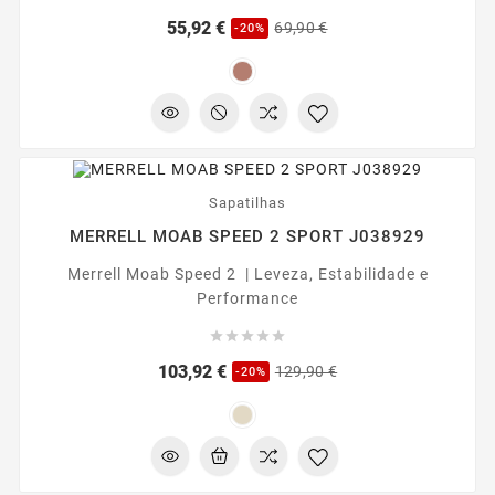
Preço
Preço
55,92 €
69,90 €
-20%
regular
-20%
Sapatilhas
MERRELL MOAB SPEED 2 SPORT J038929
Merrell Moab Speed 2 | Leveza, Estabilidade e
Performance





Preço
Preço
103,92 €
129,90 €
-20%
regular