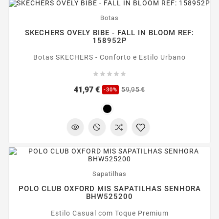
-30%
Botas
SKECHERS OVELY BIBE - FALL IN BLOOM REF:
158952P
Botas SKECHERS - Conforto e Estilo Urbano





Preço
Preço
41,97 €
59,95 €
-30%
regular
-20%
Sapatilhas
POLO CLUB OXFORD MIS SAPATILHAS SENHORA
BHW525200
Estilo Casual com Toque Premium