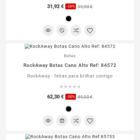
Preço
Preço
31,92 €
39,90 €
-20%
regular
-30%
Botas
RockAway Botas Cano Alto Ref: 84572
RockAway - feitas para brilhar contigo





Preço
Preço
62,30 €
89,00 €
-30%
regular