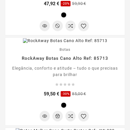
Preço
Preço
47,92 €
59,90 €
-20%
regular
-30%
Botas
RockAway Botas Cano Alto Ref: 85713
Elegância, conforto e atitude – tudo o que precisas
para brilhar





Preço
Preço
59,50 €
85,00 €
-30%
regular