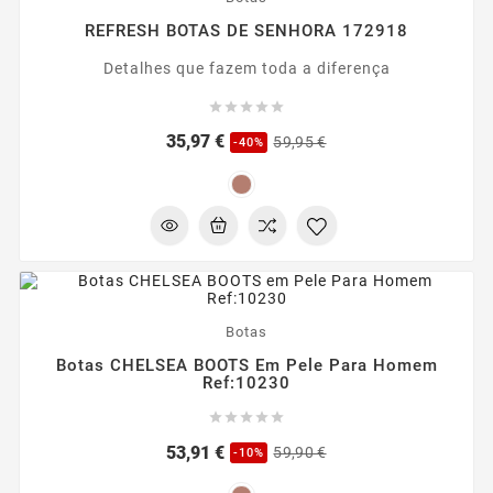
REFRESH BOTAS DE SENHORA 172918
Detalhes que fazem toda a diferença





Preço
Preço
35,97 €
59,95 €
-40%
regular
-10%
Botas
Botas CHELSEA BOOTS Em Pele Para Homem
Ref:10230





Preço
Preço
53,91 €
59,90 €
-10%
regular