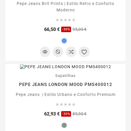
Pepe Jeans Brit Prints | Estilo Retro e Conforto
Moderno





Preço
Preço
66,50 €
95,00 €
-30%
regular
-30%
Sapatilhas
PEPE JEANS LONDON MOOD PMS400012
Pepe Jeans | Estilo Urbano e Conforto Premium





Preço
Preço
62,93 €
89,90 €
-30%
regular