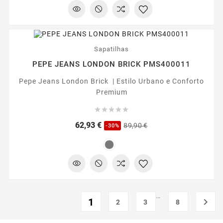
-30%
Sapatilhas
PEPE JEANS LONDON BRICK PMS400011
Pepe Jeans London Brick | Estilo Urbano e Conforto
Premium





Preço
Preço
62,93 €
89,90 €
-30%
regular
…
1

2
3
8