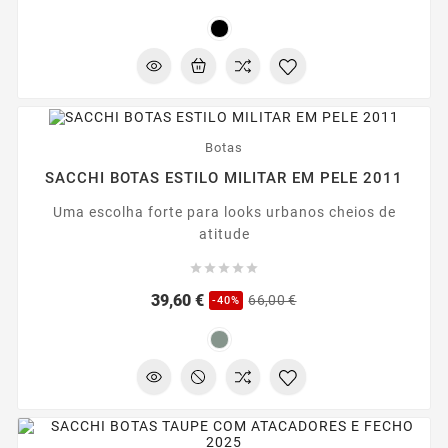
regular
-40%
Botas
SACCHI BOTAS ESTILO MILITAR EM PELE 2011
Uma escolha forte para looks urbanos cheios de
atitude





Preço
Preço
39,60 €
66,00 €
-40%
regular
-30%