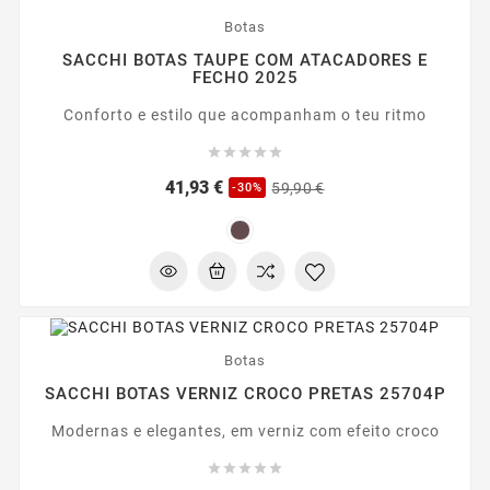
Botas
SACCHI BOTAS TAUPE COM ATACADORES E
FECHO 2025
Conforto e estilo que acompanham o teu ritmo





Preço
Preço
41,93 €
59,90 €
-30%
regular
-20%
Botas
SACCHI BOTAS VERNIZ CROCO PRETAS 25704P
Modernas e elegantes, em verniz com efeito croco




