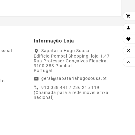



Informação Loja

essoal
Sapataria Hugo Sousa
location_on
Edifício Pombal Shopping, loja 1.47
Rua Professor Gonçalves Figueira.

3100-383 Pombal
Portugal
geral@sapatariahugosousa.pt
email
ito
910 088 441 / 236 215 119
call
(Chamada para a rede móvel e fixa
nacional)