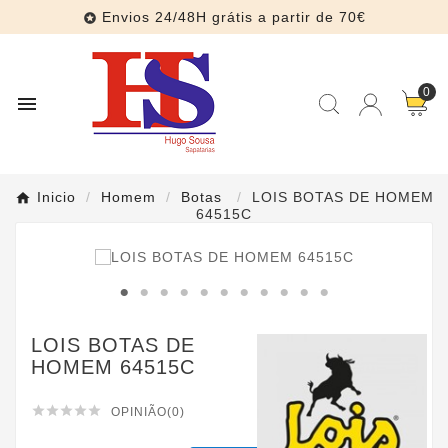
Envios 24/48H grátis a partir de 70€

0

Inicio
Homem
Botas
LOIS BOTAS DE HOMEM
64515C
LOIS BOTAS DE
HOMEM 64515C





OPINIÃO(0)