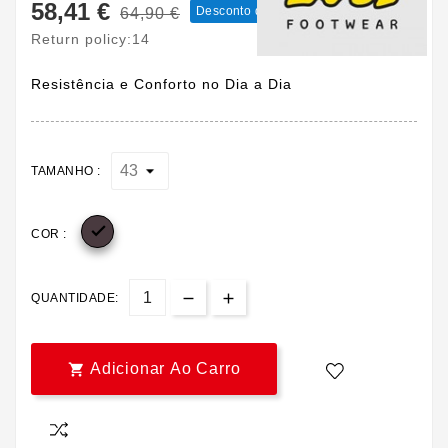
58,41 €
Desconto de 10%
64,90 €
COM IVA
Return policy:14
Resistência e Conforto no Dia a Dia
TAMANHO :

COR :
QUANTIDADE:
Adicionar Ao Carro
