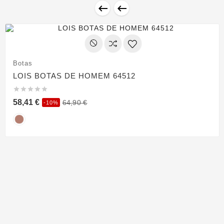


Botas
LOIS BOTAS DE HOMEM 64512





58,41 €
64,90 €
-10%