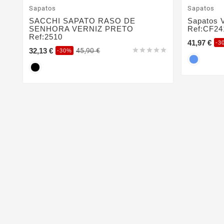
Sapatos
Sapatos
SACCHI SAPATO RASO DE
Sapatos V
SENHORA VERNIZ PRETO
Ref:CF24
Ref:2510
41,97 €
-3
32,13 €
45,90 €





-30%