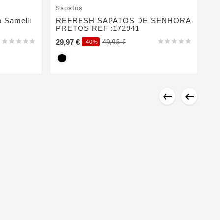
Sapatos
o Samelli
REFRESH SAPATOS DE SENHORA
PRETOS REF :172941
29,97 €





49,95 €





-40%


Sa
R
C
29