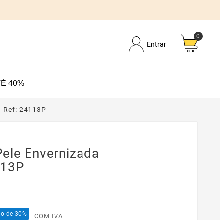
0
Entrar
É 40%
I Ref: 24113P
Pele Envernizada
113P
to de 30%
COM IVA