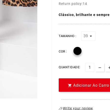
Return policy:14
Clássico, brilhante e sempre
TAMANHO :

COR :
QUANTIDADE:
Adicionar Ao Carro

Write your review