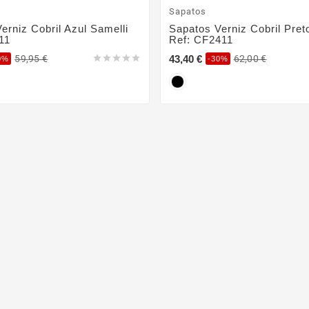
Sapatos
erniz Cobril Azul Samelli
Sapatos Verniz Cobril Pret
11
Ref: CF2411
43,40 €
59,95 €





62,00 €
0%
-30%