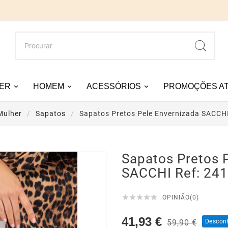
ER
HOMEM
ACESSÓRIOS
PROMOÇÕES AT
Mulher
Sapatos
Sapatos Pretos Pele Envernizada SACCH
Sapatos Pretos 
SACCHI Ref: 24





OPINIÃO(0)
41,93 €
59,90 €
Descon