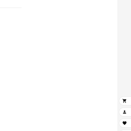


