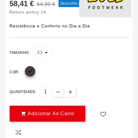
58,41 €
Desconto de 10%
64,90 €
COM IVA
Return policy:14
Resistência e Conforto no Dia a Dia
TAMANHO :

COR :
QUANTIDADE:
Adicionar Ao Carro
