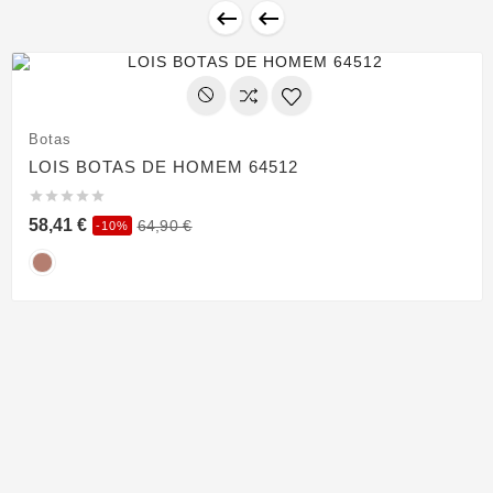


Botas
LOIS BOTAS DE HOMEM 64512





58,41 €
64,90 €
-10%