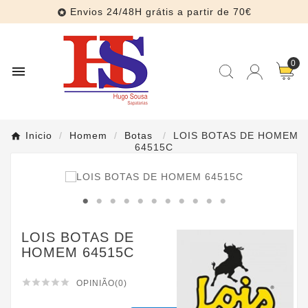
Envios 24/48H grátis a partir de 70€

0

Inicio
Homem
Botas
LOIS BOTAS DE HOMEM
64515C
LOIS BOTAS DE
HOMEM 64515C





OPINIÃO(0)